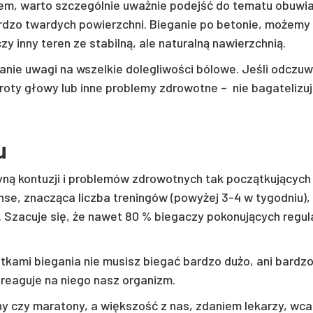
em, warto szczególnie uważnie podejść do tematu obuwia
bardzo twardych powierzchni. Bieganie po betonie, możem
zy inny teren ze stabilną, ale naturalną nawierzchnią.
canie uwagi na wszelkie dolegliwości bólowe. Jeśli odczu
oty głowy lub inne problemy zdrowotne – nie bagatelizuj 
u
zyną kontuzji i problemów zdrowotnych tak początkujących
nse, znacząca liczba treningów (powyżej 3-4 w tygodniu),
. Szacuje się, że nawet 80 % biegaczy pokonujących regu
tkami biegania nie musisz biegać bardzo dużo, ani bard
 reaguje na niego nasz organizm.
y czy maratony, a większość z nas, zdaniem lekarzy, wca