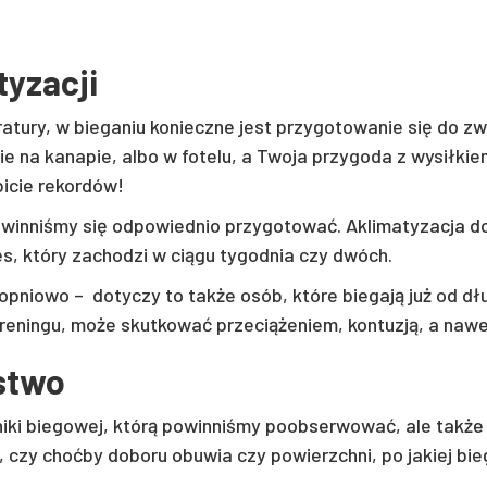
tyzacji
tury, w bieganiu konieczne jest przygotowanie się do zwi
e na kanapie, albo w fotelu, a Twoja przygoda z wysiłkie
bicie rekordów!
winniśmy się odpowiednio przygotować. Aklimatyzacja do
ces, który zachodzi w ciągu tygodnia czy dwóch.
pniowo – dotyczy to także osób, które biegają już od dł
reningu, może skutkować przeciążeniem, kontuzją, a naw
ństwo
hniki biegowej, którą powinniśmy poobserwować, ale takż
, czy choćby doboru obuwia czy powierzchni, po jakiej bi