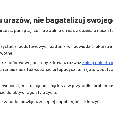
u urazów, nie bagatelizuj swoje
erzesz, pamiętaj, że nie zwalnia on nas z dbania o nasz s
rzystać z podstawowych badań krwi, odwiedzić lekarza int
owotne.
nie z państwowej ochrony zdrowia, rozważ
zakup pakietu 
kich znajdziesz też wsparcie ortopedyczne, fizjoterapeut
 pewnością jest rozsądne i mądre, a w przypadku problemó
cić do aktywnego stylu życia.
je zasada mówiąca, że lepiej zapobiegać niż leczyć!