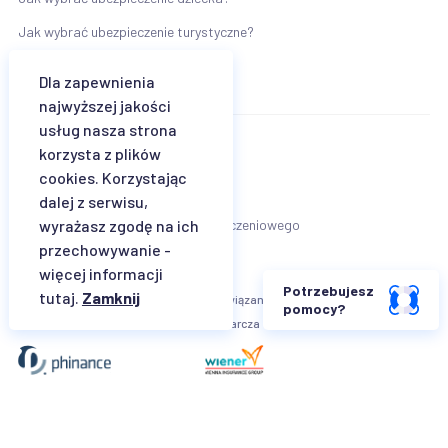
Jak wybrać ubezpieczenie turystyczne?
Dla zapewnienia
najwyższej jakości
usług nasza strona
korzysta z plików
Regulamin
cookies. Korzystając
Klauzula informacyjna Wiener TU SA
dalej z serwisu,
Karta informacyjna agenta ubezpieczeniowego
wyrażasz zgodę na ich
przechowywanie -
więcej informacji
Potrzebujesz
tutaj.
Zamknij
Właścicielem platformy
Rozwiązania produktowe
pomocy?
jest
dostarcza