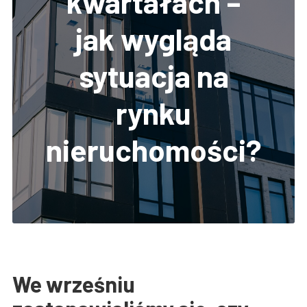
kwartałach –
jak wygląda
sytuacja na
rynku
nieruchomości?
We wrześniu