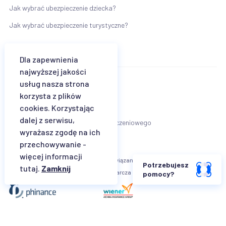
Jak wybrać ubezpieczenie dziecka?
Jak wybrać ubezpieczenie turystyczne?
Dla zapewnienia
najwyższej jakości
usług nasza strona
Regulamin
korzysta z plików
Klauzula informacyjna Wiener TU SA
cookies. Korzystając
dalej z serwisu,
Karta informacyjna agenta ubezpieczeniowego
wyrażasz zgodę na ich
przechowywanie -
więcej informacji
Właścicielem platformy
Rozwiązania produktowe
Potrzebujesz
tutaj.
Zamknij
jest
dostarcza
pomocy?