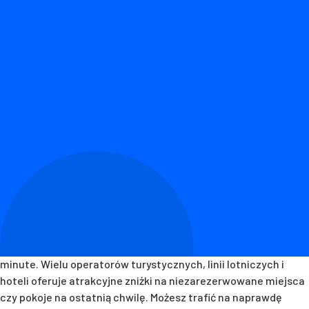
Planowanie podróży wiąże się z dobrym przeliczeniem
budżetu. Jeśli zależy Ci na tanim podróżowaniu, istnieje kilka
praktycznych wskazówek, które mogą pomóc Ci zrealizować
swoje marzenia bez nadmiernego obciążania portfela. Oto
dziewięć zasad, które warto wziąć pod uwagę podczas
organizowania podróży.
Polowanie na oferty last minute
Jeśli masz elastyczne plany podróży, warto śledzić oferty last
minute. Wielu operatorów turystycznych, linii lotniczych i
hoteli oferuje atrakcyjne zniżki na niezarezerwowane miejsca
czy pokoje na ostatnią chwilę. Możesz trafić na naprawdę