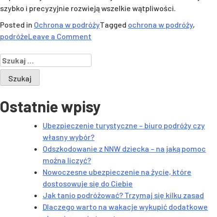
szybko i precyzyjnie rozwieją wszelkie wątpliwości.
Posted in
Ochrona w podróży
Tagged
ochrona w podróży
,
on
podróże
Leave a Comment
Jak
Szukaj:
tanio
podróżować?
Trzymaj
się
Ostatnie wpisy
kilku
zasad
Ubezpieczenie turystyczne – biuro podróży czy
własny wybór?
Odszkodowanie z NNW dziecka – na jaką pomoc
można liczyć?
Nowoczesne ubezpieczenie na życie, które
dostosowuje się do Ciebie
Jak tanio podróżować? Trzymaj się kilku zasad
Dlaczego warto na wakacje wykupić dodatkowe