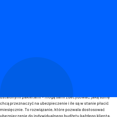
W dzisiejszych czasach wiele osób poszukuje rozwiązań
finansowych dostosowanych do indywidualnych potrzeb.
Tradycyjne oferty ubezpieczeniowe często są sztywne i nie
pozwalają na pełne dostosowanie warunków do oczekiwań
klienta. Wychodząc naprzeciw tym potrzebom, wprowadzono
na rynek innowacyjne ubezpieczenie na życie – LifeUp.
Główną zaletą LifeUp jest możliwość samodzielnego wyboru
wysokości ochrony oraz składki. Klienci nie są już związani z
ustalonymi pakietami – mogą sami zdecydować, jaką sumę
chcą przeznaczyć na ubezpieczenie i ile są w stanie płacić
miesięcznie. To rozwiązanie, które pozwala dostosować
ubezpieczenie do indywidualnego budżetu każdego klienta.