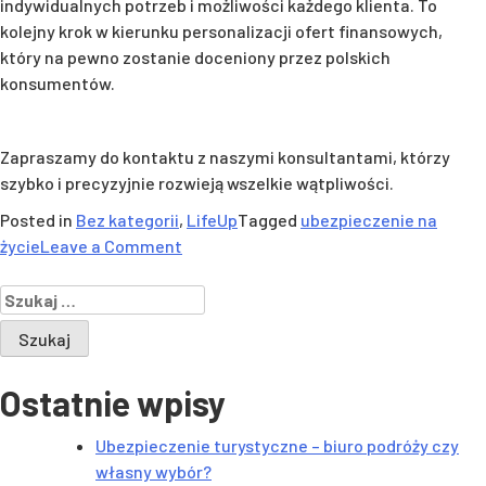
indywidualnych potrzeb i możliwości każdego klienta. To
kolejny krok w kierunku personalizacji ofert finansowych,
który na pewno zostanie doceniony przez polskich
konsumentów.
Zapraszamy do kontaktu z naszymi konsultantami, którzy
szybko i precyzyjnie rozwieją wszelkie wątpliwości.
Posted in
Bez kategorii
,
LifeUp
Tagged
ubezpieczenie na
on
życie
Leave a Comment
Nowoczesne
Szukaj:
ubezpieczenie
na
życie,
które
Ostatnie wpisy
dostosowuje
się
Ubezpieczenie turystyczne – biuro podróży czy
do
własny wybór?
Ciebie