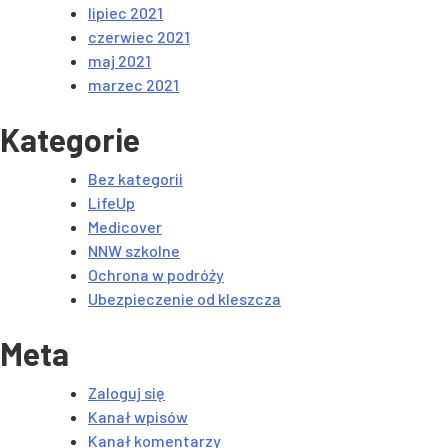
lipiec 2021
czerwiec 2021
maj 2021
marzec 2021
Kategorie
Bez kategorii
LifeUp
Medicover
NNW szkolne
Ochrona w podróży
Ubezpieczenie od kleszcza
Meta
Zaloguj się
Kanał wpisów
Kanał komentarzy