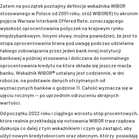
Zatem na początek poznajmy definicje wskaźnika WIBOR
stosowanego w Polsce od 2001 roku, otóż WIBOR(R) to akronim
pojęcia Warsaw Interbank Offered Rate, oznaczającego
wysokość oprocentowania pożyczek na krajowym rynku
międzybankowym. Innymi słowy, można powiedzieć, że jest to
stopa oprocentowania brana pod uwagę podczas udzielania
takiego zobowiązania przez jeden bank innej instytucji
bankowej a później stosowana i doliczana do nominalnego
oprocentowania kredytu na które składa się jeszcze marża
banku. Wskaźnik WIBOR® ustalany jest codziennie, w dni
robocze, na podstawie danych otrzymanych od
wyznaczonych banków o godzinie 11. Całość wyznacza się w
ujęciu rocznym — po uprzednim odrzuceniu skrajnych
wartości.
Od początku 2022 roku i ciągłego wzrostu stóp procentowych,
które realnie przekładają się notowania WIBOR trwa rządowa
dyskusja co dalej z tym wskaźnikiem i czym go zastąpić, aby
ulżyć nowym kredytobiorcom oraz obecnym, którzy posiadają