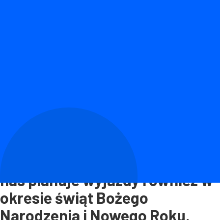
W 2022 r. podróżowaliśmy
statystycznie częściej,
nadrabiając dwa pandemiczne
sezony. Mimo kryzysu wielu z
nas planuje wyjazdy również w
okresie świąt Bożego
Narodzenia i Nowego Roku.