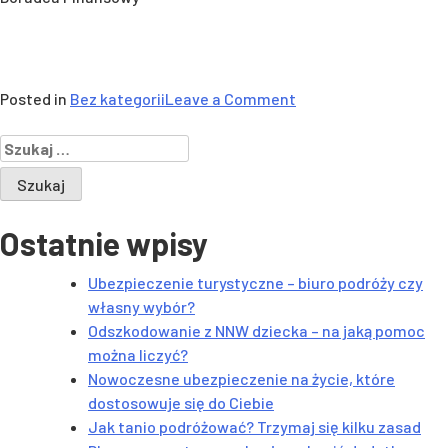
on
Posted in
Bez kategorii
Leave a Comment
WIBOR,
Szukaj:
WIRON,
WIRD,
a
może
Ostatnie wpisy
zupełnie
brak
Ubezpieczenie turystyczne – biuro podróży czy
wskaźnika
własny wybór?
i
Odszkodowanie z NNW dziecka – na jaką pomoc
stałe
można liczyć?
oprocentowanie
Nowoczesne ubezpieczenie na życie, które
kredytu
dostosowuje się do Ciebie
hipotecznego?
Jak tanio podróżować? Trzymaj się kilku zasad