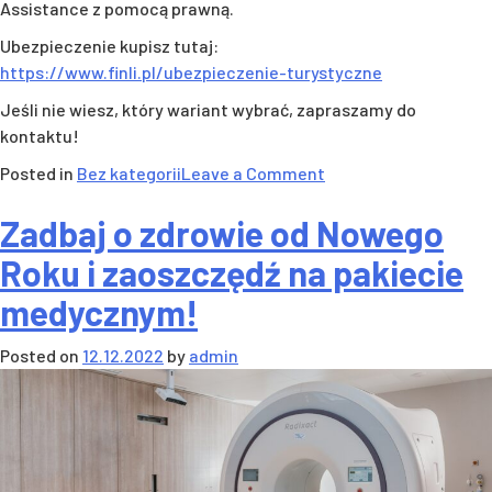
Assistance z pomocą prawną.
Ubezpieczenie kupisz tutaj:
https://www.finli.pl/ubezpieczenie-turystyczne
Jeśli nie wiesz, który wariant wybrać, zapraszamy do
kontaktu!
on
Posted in
Bez kategorii
Leave a Comment
Wyjeżdżasz
Zadbaj o zdrowie od Nowego
na
święta,
Roku i zaoszczędź na pakiecie
Sylwestra?
medycznym!
Pamiętaj
o
Posted on
12.12.2022
by
admin
ubezpieczeniu!