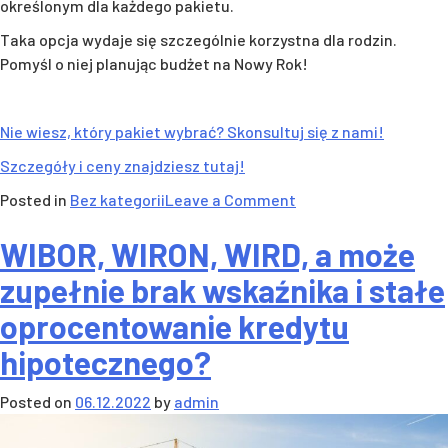
określonym dla każdego pakietu.
Taka opcja wydaje się szczególnie korzystna dla rodzin.
Pomyśl o niej planując budżet na Nowy Rok!
Nie wiesz, który pakiet wybrać? Skonsultuj się z nami!
Szczegóły i ceny znajdziesz tutaj!
on
Posted in
Bez kategorii
Leave a Comment
Zadbaj
WIBOR, WIRON, WIRD, a może
o
zdrowie
zupełnie brak wskaźnika i stałe
od
oprocentowanie kredytu
Nowego
Roku
hipotecznego?
i
zaoszczędź
Posted on
06.12.2022
by
admin
na
pakiecie