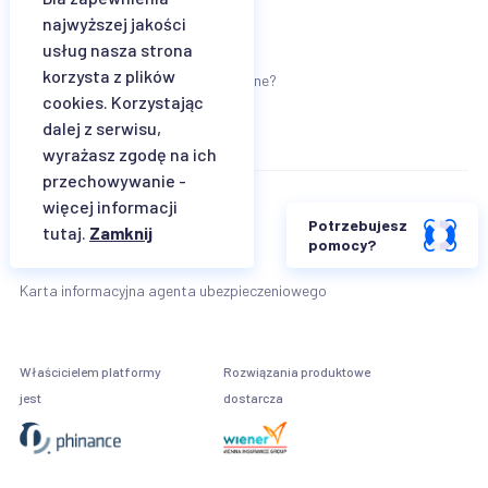
JAK WYBRAĆ?
najwyższej jakości
Jak wybrać ubezpieczenie dziecka?
usług nasza strona
korzysta z plików
Jak wybrać ubezpieczenie turystyczne?
cookies. Korzystając
dalej z serwisu,
wyrażasz zgodę na ich
przechowywanie -
więcej informacji
Regulamin
Potrzebujesz
tutaj.
Zamknij
pomocy?
Klauzula informacyjna Wiener TU SA
Karta informacyjna agenta ubezpieczeniowego
Właścicielem platformy
Rozwiązania produktowe
jest
dostarcza