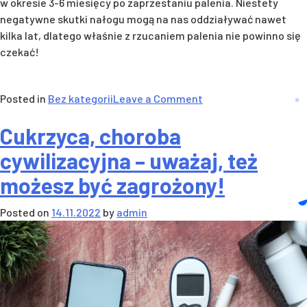
w okresie 3-6 miesięcy po zaprzestaniu palenia. Niestety
negatywne skutki nałogu mogą na nas oddziaływać nawet
kilka lat, dlatego właśnie z rzucaniem palenia nie powinno się
czekać!
on
Posted in
Bez kategorii
Leave a Comment
Rzuć
Cukrzyca, choroba
palenie,
zadbaj
cywilizacyjna – uważaj, też
o
możesz być zagrożony!
zdrowie!
Posted on
14.11.2022
by
admin