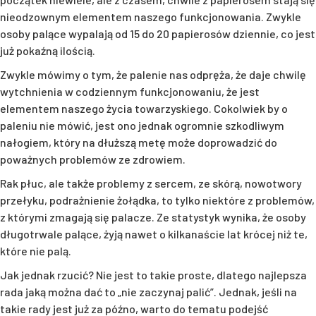
nieodzownym elementem naszego funkcjonowania. Zwykle
osoby palące wypalają od 15 do 20 papierosów dziennie, co jest
już pokaźną ilością.
Zwykle mówimy o tym, że palenie nas odpręża, że daje chwilę
wytchnienia w codziennym funkcjonowaniu, że jest
elementem naszego życia towarzyskiego. Cokolwiek by o
paleniu nie mówić, jest ono jednak ogromnie szkodliwym
nałogiem, który na dłuższą metę może doprowadzić do
poważnych problemów ze zdrowiem.
Rak płuc, ale także problemy z sercem, ze skórą, nowotwory
przełyku, podrażnienie żołądka, to tylko niektóre z problemów,
z którymi zmagają się palacze. Ze statystyk wynika, że osoby
długotrwale palące, żyją nawet o kilkanaście lat krócej niż te,
które nie palą.
Jak jednak rzucić? Nie jest to takie proste, dlatego najlepsza
rada jaką można dać to „nie zaczynaj palić”. Jednak, jeśli na
takie rady jest już za późno, warto do tematu podejść