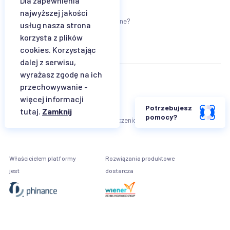
Dla zapewnienia
Jak wybrać ubezpieczenie dziecka?
najwyższej jakości
Jak wybrać ubezpieczenie turystyczne?
usług nasza strona
korzysta z plików
cookies. Korzystając
dalej z serwisu,
wyrażasz zgodę na ich
Regulamin
przechowywanie -
więcej informacji
Klauzula informacyjna Wiener TU SA
Potrzebujesz
tutaj.
Zamknij
pomocy?
Karta informacyjna agenta ubezpieczeniowego
Właścicielem platformy
Rozwiązania produktowe
jest
dostarcza