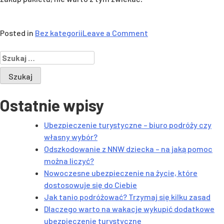
on
Posted in
Bez kategorii
Leave a Comment
Cukrzyca,
Szukaj:
choroba
cywilizacyjna
–
uważaj,
Ostatnie wpisy
też
możesz
Ubezpieczenie turystyczne – biuro podróży czy
być
własny wybór?
zagrożony!
Odszkodowanie z NNW dziecka – na jaką pomoc
można liczyć?
Nowoczesne ubezpieczenie na życie, które
dostosowuje się do Ciebie
Jak tanio podróżować? Trzymaj się kilku zasad
Dlaczego warto na wakacje wykupić dodatkowe
ubezpieczenie turystyczne