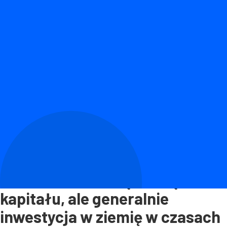
Zgodnie z danymi GUS z
ostatnich lat, działki, grunty
budowlane, a także rolne, stale
drożeją. Te ostatnie kupić
najtrudniej, nie dla każdego są
one także intratną formą
kapitału, ale generalnie
inwestycja w ziemię w czasach