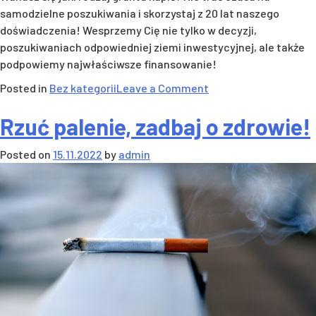
samodzielne poszukiwania i skorzystaj z 20 lat naszego
doświadczenia! Wesprzemy Cię nie tylko w decyzji,
poszukiwaniach odpowiedniej ziemi inwestycyjnej, ale także
podpowiemy najwłaściwsze finansowanie!
on
Posted in
Bez kategorii
Leave a Comment
Czy
Rzuć palenie, zadbaj o zdrowie!
warto
inwestować
Posted on
15.11.2022
by
admin
w
ziemię,
działki,
grunty?
Sprawdzamy!