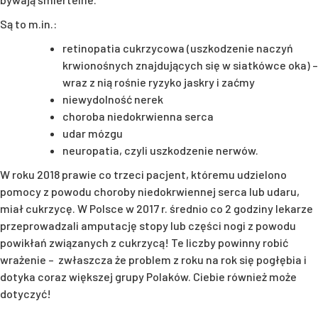
Są to m.in.:
retinopatia cukrzycowa (uszkodzenie naczyń
krwionośnych znajdujących się w siatkówce oka) –
wraz z nią rośnie ryzyko jaskry i zaćmy
niewydolność nerek
choroba niedokrwienna serca
udar mózgu
neuropatia, czyli uszkodzenie nerwów.
W roku 2018 prawie co trzeci pacjent, któremu udzielono
pomocy z powodu choroby niedokrwiennej serca lub udaru,
miał cukrzycę. W Polsce w 2017 r. średnio co 2 godziny lekarze
przeprowadzali amputację stopy lub części nogi z powodu
powikłań związanych z cukrzycą! Te liczby powinny robić
wrażenie – zwłaszcza że problem z roku na rok się pogłębia i
dotyka coraz większej grupy Polaków. Ciebie również może
dotyczyć!