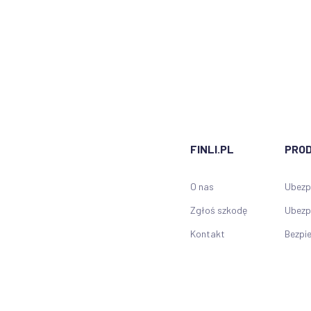
FINLI.PL
PRO
O nas
Ubezp
Zgłoś szkodę
Ubezp
Kontakt
Bezpi