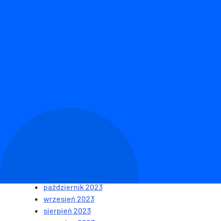
Ostatnie wpisy
Ubezpieczenie turystyczne – biuro podróży czy w
Odszkodowanie z NNW dziecka – na jaką pomoc mo
Nowoczesne ubezpieczenie na życie, które dostos
Jak tanio podróżować? Trzymaj się kilku zasad
Dlaczego warto na wakacje wykupić dodatkowe ub
Najnowsze komentarze
Archiwa
październik 2023
wrzesień 2023
sierpień 2023