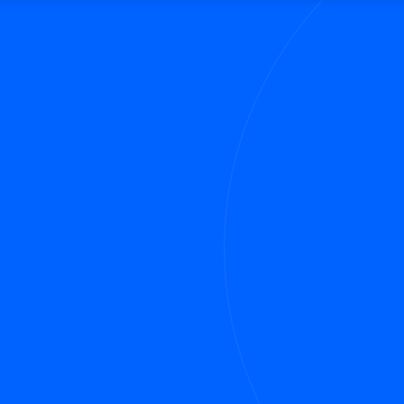
, ponieważ nie tylko znajdują się zawsze w jednym miejscu, ale
bie, która zapozna ich przed odwiedzającymi witrynę. Taka st
ję swoich sił w aktorstwie, a to jest moja witryna. Mie
z).
d tamtej pory dostarcza społeczeństwu dobrej jakości ga
czności Gotham.
jego kokpitu
aby usunąć tę stronę i stworzyć nowe z własną tre